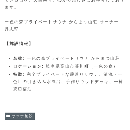
できる日を、夫婦共々、心から楽しみにお待ちしており
ます。
一色の森プライベートサウナ からまつ山荘 オーナー
具志堅
【施設情報】
名称:
一色の森プライベートサウナ からまつ山荘
ロケーション:
岐阜県高山市荘川町（一色の森）
特徴:
完全プライベートな薪造りサウナ、清流・一
色川の引き込み水風呂、手作りウッドデッキ、一棟
貸切宿泊
サウナ施設