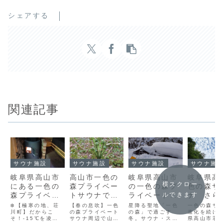
シェアする
関連記事
サウナ施設
サウナ施設
サウナ施設
サウナ施
岐阜県高山市
高山市一色の
岐阜県高山市
岐阜県高
横スクロー
にある一色の
森プライベー
の一色の森プ
色の森サ
森プライベー
トサウナで山
ライベートサ
ナ さら
ルできます
トサウナ。か
菜採り体験！
ウナで秘境サ
進化へ！
❄️【極寒の地、荘
【春の息吹】一色
星降る聖地「一色
一色の森サ
らまつの薪で
川町】だからこ
ゴールデンウ
の森プライベート
ウナを体験し
の森」で過ごす
なる快適
進化を続け
そ！-15℃を凌駕
サウナ周辺で山菜
冬。サウナ・スキ
県高山市荘
芯から暖まろ
ィークがベス
てください
そして一