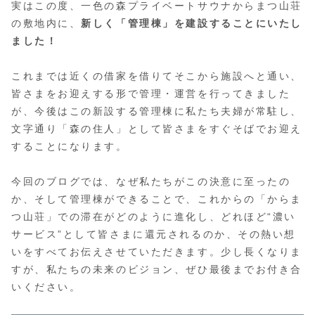
実はこの度、一色の森プライベートサウナからまつ山荘
の敷地内に、
新しく「管理棟」を建設することにいたし
ました！
これまでは近くの借家を借りてそこから施設へと通い、
皆さまをお迎えする形で管理・運営を行ってきました
が、今後はこの新設する管理棟に私たち夫婦が常駐し、
文字通り「森の住人」として皆さまをすぐそばでお迎え
することになります。
今回のブログでは、なぜ私たちがこの決意に至ったの
か、そして管理棟ができることで、これからの「からま
つ山荘」での滞在がどのように進化し、どれほど“濃い
サービス”として皆さまに還元されるのか、その熱い想
いをすべてお伝えさせていただきます。少し長くなりま
すが、私たちの未来のビジョン、ぜひ最後までお付き合
いください。