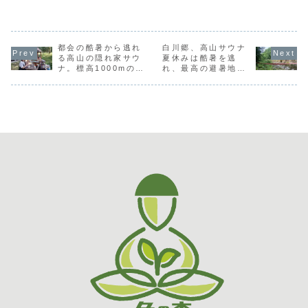
する「からまつ
採り体験！雪解け
ー・奥飛騨観光の
色、清流一
う！
トシーズン！
へのアプ
薪」で体感する最
と共に芽吹く大地
拠点として選ばれ
佇む「一色
高の「ととのい」
の恵みを満喫皆
る理由岐阜県・荘
ライベート
チも整い
体験岐阜県高山市
様、こんにちは！
川の深い森の中に
ナ」。この
然との一
荘川町。この地
一色の森プライベ
ひっそりと佇む
様により快
を～
で、一色の森プラ
都会の酷暑から逃れ
ートサウナのオー
白川郷、高山サウナ
「一色の森」。
利用いただ
イベートサウナ
ナーです。厳しい
「プライベートサ
う、施設の
る高山の隠れ家サウ
夏休みは酷暑を逃
「からまつ山荘」
冬の寒さを乗り越
ウナの宿」として
図りました
ナ。標高1000mの楽
れ、最高の避暑地で
を運営しておりま
え、一色の森にも
知られつつある当
室・トイレ
園
のんびり過ごそう
すオーナーです。
ようやく春の暖か
施設ですが、実は
増設これま
例年、冬の厳しさ
な陽射しが降り注
**「宿泊のみ」の
定評のあっ
は格別ですが、先
ぐ季節となりまし
ご利用も大歓迎
室ですが、
日は...
た...
**...
度、...