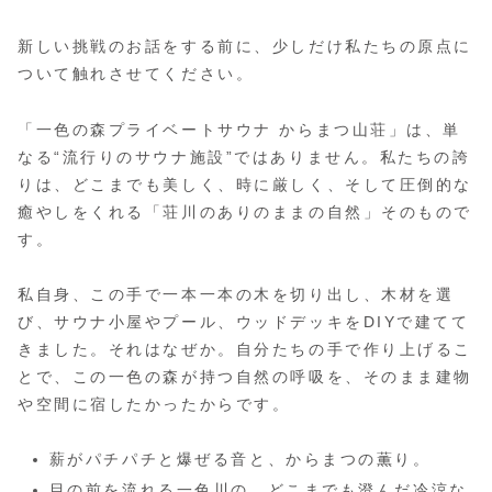
新しい挑戦のお話をする前に、少しだけ私たちの原点に
ついて触れさせてください。
「一色の森プライベートサウナ からまつ山荘」は、単
なる“流行りのサウナ施設”ではありません。私たちの誇
りは、どこまでも美しく、時に厳しく、そして圧倒的な
癒やしをくれる「荘川のありのままの自然」そのもので
す。
私自身、この手で一本一本の木を切り出し、木材を選
び、サウナ小屋やプール、ウッドデッキをDIYで建てて
きました。それはなぜか。自分たちの手で作り上げるこ
とで、この一色の森が持つ自然の呼吸を、そのまま建物
や空間に宿したかったからです。
薪がパチパチと爆ぜる音と、からまつの薫り。
目の前を流れる一色川の、どこまでも澄んだ冷涼な