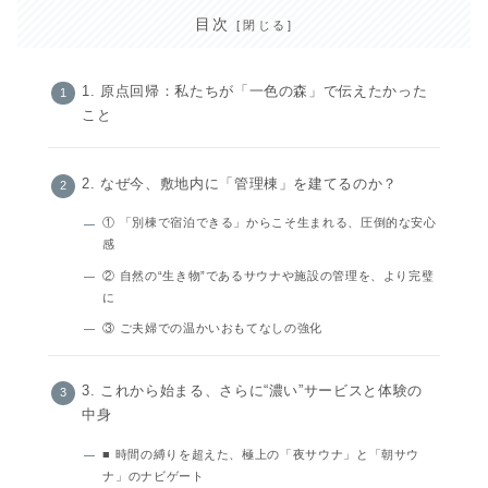
目次
1. 原点回帰：私たちが「一色の森」で伝えたかった
こと
2. なぜ今、敷地内に「管理棟」を建てるのか？
① 「別棟で宿泊できる」からこそ生まれる、圧倒的な安心
感
② 自然の“生き物”であるサウナや施設の管理を、より完璧
に
③ ご夫婦での温かいおもてなしの強化
3. これから始まる、さらに“濃い”サービスと体験の
中身
■ 時間の縛りを超えた、極上の「夜サウナ」と「朝サウ
ナ」のナビゲート