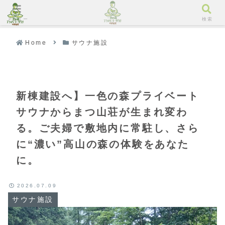
メニュー
検索
Home
サウナ施設
新棟建設へ】一色の森プライベート
サウナからまつ山荘が生まれ変わ
る。ご夫婦で敷地内に常駐し、さら
に“濃い”高山の森の体験をあなた
に。
2026.07.09
サウナ施設