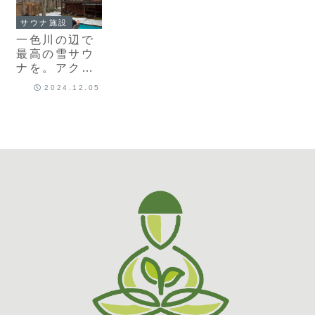
サウナ施設
一色川の辺で
最高の雪サウ
ナを。アクセ
スはかんたん
2024.12.05
荘川インター
チェンジ降り
て5分