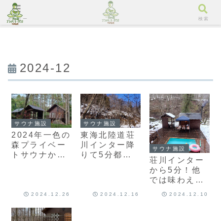
メニュー
検索
2024-12
サウナ施設
サウナ施設
2024年一色の
東海北陸道荘
森プライベー
川インター降
サウナ施設
トサウナから
りて5分都会
荘川インター
まつ山荘を御
では味わえな
から5分！他
贔屓してくだ
い。絶景の中
では味わえな
さりありがと
の雪サウナを
い絶景の雪サ
うございまし
楽しんで下さ
2024.12.26
2024.12.16
2024.12.10
ウナで癒され
た。
い
てください