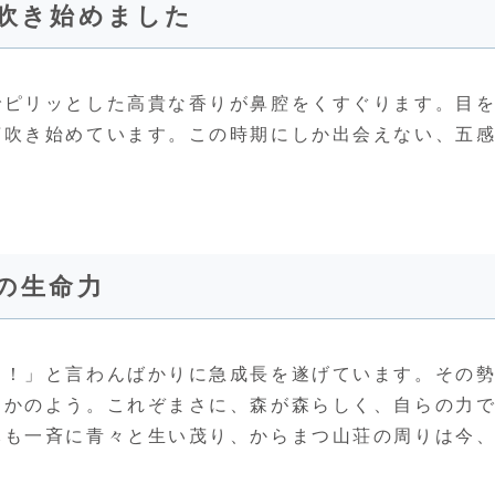
芽吹き始めました
でピリッとした高貴な香りが鼻腔をくすぐります。目
芽吹き始めています。この時期にしか出会えない、五
）の生命力
た！」と言わんばかりに急成長を遂げています。その
くかのよう。これぞまさに、森が森らしく、自らの力
木も一斉に青々と生い茂り、からまつ山荘の周りは今
。