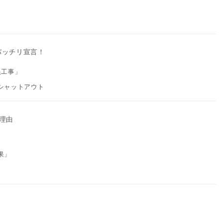
バッチリ宣言！
根工事」
シャットアウト
理由
果」
」