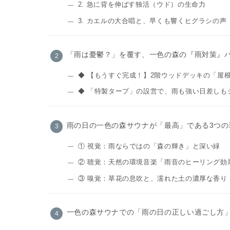
2. 急に背を伸ばす独活（ウド）の生命力
3. カエルの大合唱と、早くも響くヒグラシの声
「雨は憂鬱？」を覆す、一色の森の『雨対策』
◆ 【もうすぐ完成！】2階ウッドデッキの「屋
◆ 「特製タープ」の設営で、雨も強い日差しも
雨の日の一色の森サウナが「最高」である3つの
① 視覚：雨ならではの「森の輝き」と深い緑
② 聴覚：天然の環境音楽「雨音のヒーリング効
③ 嗅覚：草花の息吹と、濡れた土の濃厚な香り
一色の森サウナでの「雨の日の正しい過ごし方