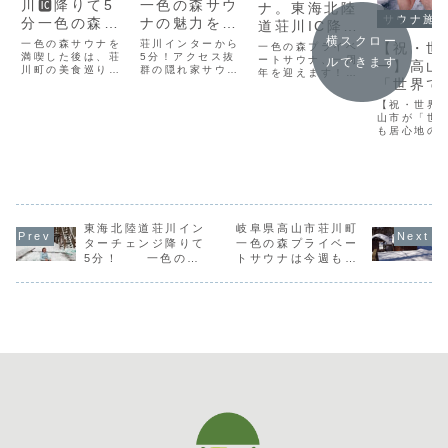
川🆋降りて5
一色の森サウ
ナ。東海北陸
サウナ施
分一色の森プ
ナの魅力を深
道荘川IC降り
ライベートサ
掘り！自然と
横スクロー
て5分 皆
一色の森サウナを
荘川インターから
【祝・世
一色の森プライベ
ウナを楽しん
満喫した後は、荘
一体化する贅
5分！アクセス抜
様のおかげで
ートサウナ、一周
ルできます
一】高山
川町の美食巡りで
群の隠れ家サウナ
年を迎えます！皆
だ後は荘川グ
沢な時間を
1周年！10月4
「世界で
心も体も満たされ
高山や白川郷観光
様、いつも一色の
ルメで舌鼓
よう！皆さん、こ
の帰りに立ち寄り
日（土）お客
森プライベートサ
居心地の
【祝・世界
んにちは！一色の
たい、癒やしのオ
ウナをご愛顧いた
様感謝デー！
都市」に
山市が「世
森サウナのオーナ
アシス岐阜県高山
だき、誠にありが
も居心地の
この日はご予
ーです。いつも当
市荘川町一色にあ
出！
とうございます。
市」に選出
サウナをご利用い
る「一色の森サウ
約不要のパブ
この度、2025年
の森からお
ただき、誠にあり
ナ」は、豊かな自
10月5日をもっ
リックday 1
る感謝と決
がとうございま
然に囲まれた静寂
て、当サウナはオ
にちは。**
人2000円で老
す。先週は、日頃
な空間で、自分だ
ープンから一周年
森プライベ
からお世話になっ
けの時間を満喫で
を迎えます。この
若男女問わず
ウナ「から
ている山のご近所
きるアウトドアサ
一年間、多くのお
荘」**のオ
どなたでも起
さんたちとの親睦
ウナ施設です。
東海北陸道荘川イン
岐阜県高山市荘川町
客様に足をお運...
です。今日
を...
荘...
こし下さい
ターチェンジ降りて
一色の森プライベー
たちのホー
5分！ 一色の森
トサウナは今週も大
ンである岐
プライベートサウナ
雪予報により臨時休
山市に舞い
だ、最高に嬉
からまつ山荘より、
業とさせていただき
2025年新年のご挨
ます
拶！例年以上の雪で
アヴァント体験が可
能に！