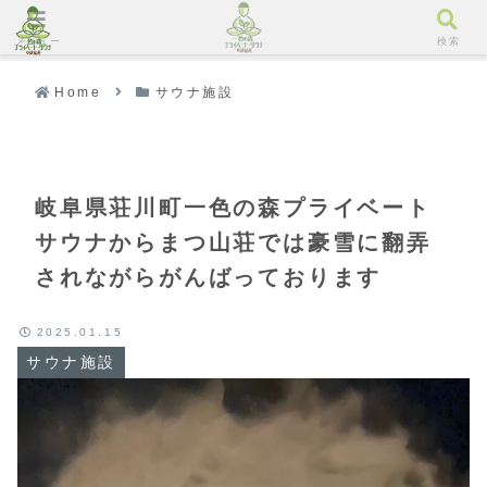
メニュー
検索
Home
サウナ施設
岐阜県荘川町一色の森プライベート
サウナからまつ山荘では豪雪に翻弄
されながらがんばっております
2025.01.15
サウナ施設